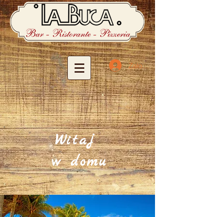
Zaloguj się
Witaj
w domu