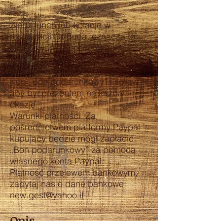
Zjedz lunch lub kolację w
restauracji La Buca oznacza to
spróbowanie kuchni głęboko
związanej z produkcją i tradycjami
regionu Trentino.
Kup „Bon podarunkowy” i spraw,
aby był prezentem na każdą
okazję.
Warunki płatności Za
pośrednictwem platformy Paypal
kupujący będzie mógł zapłacić
„Bon podarunkowy” za pomocą
własnego konta Paypal.
Płatność przelewem bankowym,
zapytaj nas o dane bankowe
new.gest@yahoo.it
Opis