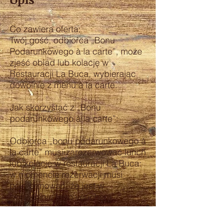
Co zawiera oferta:
Twój gość, odbiorca „Bonu
Podarunkowego à la carte”, może
zjeść obiad lub kolację w
Restauracji La Buca, wybierając
dowolnie z menu à la carte.
Jak skorzystać z „Bonu
podarunkowego à la carte”:
Odbiorca „bonu podarunkowego à
la carte” musi zarezerwować lunch
lub kolację w restauracji La Buca:
w momencie rezerwacji musi
poinformować, że jest w
posiadaniu tego vouchera,
podając swoje imię i nazwisko