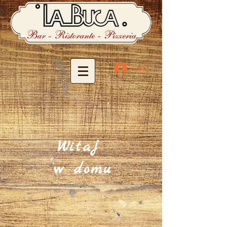
Zaloguj się
Witaj
w domu