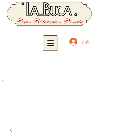
Zaloguj się
Witaj
w domu