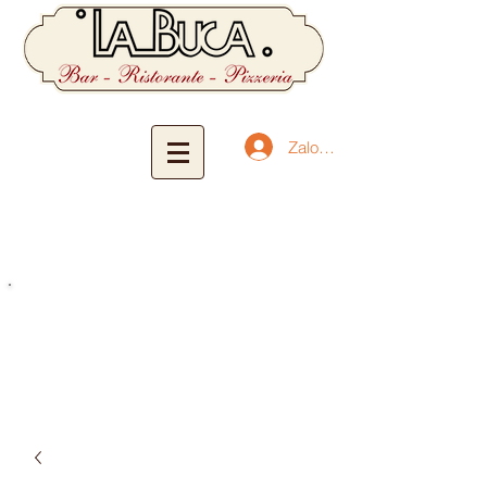
Zaloguj się
Witaj
w domu