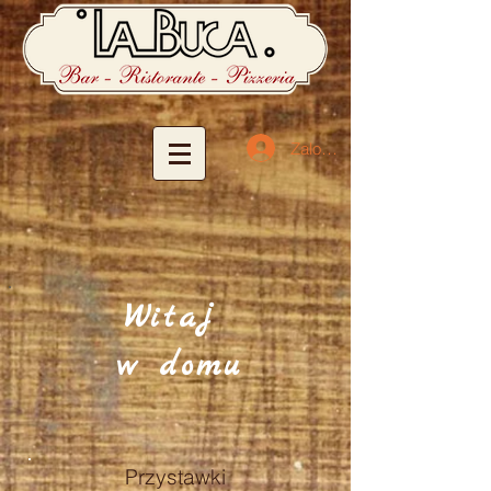
Zaloguj się
Witaj
w domu
Przystawki